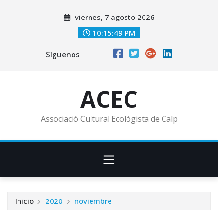
Saltar
viernes, 7 agosto 2026
al
contenido
10:15:50 PM
Síguenos
ACEC
Associació Cultural Ecológista de Calp
Inicio
2020
noviembre