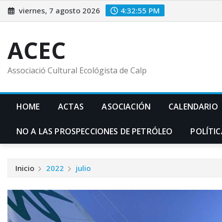
Saltar
viernes, 7 agosto 2026
4:32:56 PM
al
contenido
ACEC
Associació Cultural Ecológista de Calp
HOME
ACTAS
ASOCIACIÓN
CALENDARIO
NO A LAS PROSPECCIONES DE PETRÓLEO
POLÍTIC
Inicio
2022
julio