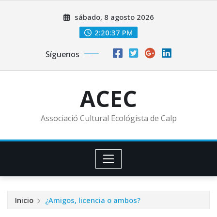
Saltar
sábado, 8 agosto 2026
al
contenido
2:20:37 PM
Síguenos
ACEC
Associació Cultural Ecológista de Calp
Inicio
¿Amigos, licencia o ambos?