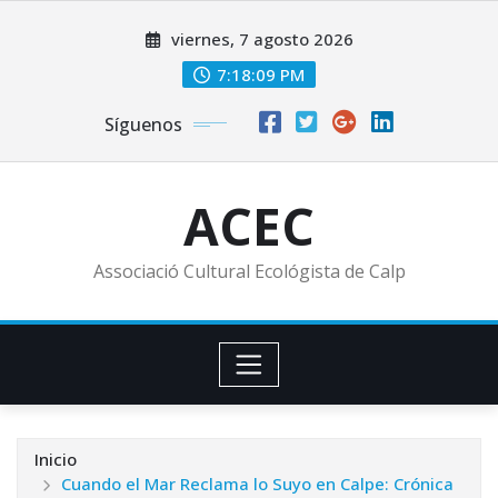
Saltar
viernes, 7 agosto 2026
al
contenido
7:18:09 PM
Síguenos
ACEC
Associació Cultural Ecológista de Calp
Inicio
Cuando el Mar Reclama lo Suyo en Calpe: Crónica