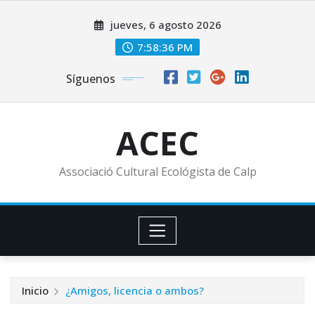
Saltar
jueves, 6 agosto 2026
al
contenido
7:58:36 PM
Síguenos
ACEC
Associació Cultural Ecológista de Calp
Inicio
¿Amigos, licencia o ambos?