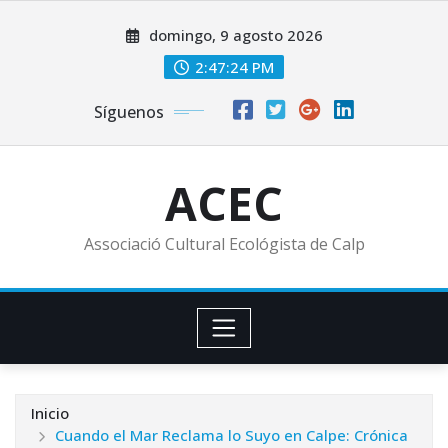
Saltar
domingo, 9 agosto 2026
al
contenido
2:47:24 PM
Síguenos
ACEC
Associació Cultural Ecológista de Calp
Inicio
Cuando el Mar Reclama lo Suyo en Calpe: Crónica