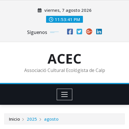
Saltar
viernes, 7 agosto 2026
al
contenido
11:53:42 PM
Síguenos
ACEC
Associació Cultural Ecológista de Calp
Inicio
2025
agosto