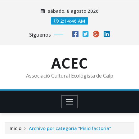
Saltar
sábado, 8 agosto 2026
al
contenido
2:14:47 AM
Síguenos
ACEC
Associació Cultural Ecológista de Calp
Inicio
Archivo por categoría "Pisicifactoria"