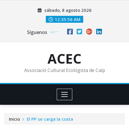
Saltar
sábado, 8 agosto 2026
al
contenido
12:35:56 AM
Síguenos
ACEC
Associació Cultural Ecológista de Calp
Inicio
El PP se carga la costa