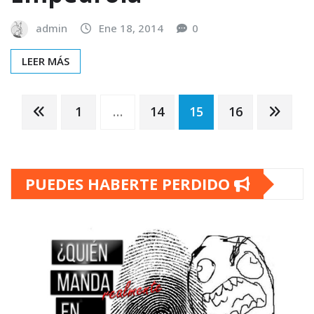
admin
Ene 18, 2014
0
LEER MÁS
Paginación
1
…
14
15
16
de
PUEDES HABERTE PERDIDO
entradas