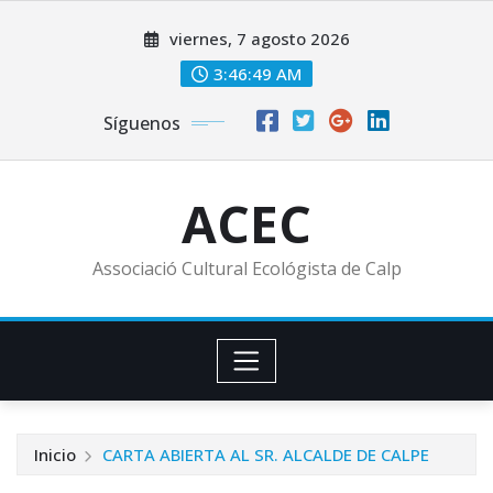
Saltar
viernes, 7 agosto 2026
al
contenido
3:46:49 AM
Síguenos
ACEC
Associació Cultural Ecológista de Calp
Inicio
CARTA ABIERTA AL SR. ALCALDE DE CALPE