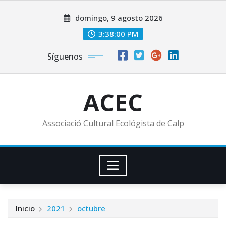
Saltar
domingo, 9 agosto 2026
al
contenido
3:38:01 PM
Síguenos
ACEC
Associació Cultural Ecológista de Calp
Inicio
2021
octubre