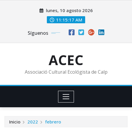
Saltar
lunes, 10 agosto 2026
al
contenido
11:15:17 AM
Síguenos
ACEC
Associació Cultural Ecológista de Calp
Inicio
2022
febrero