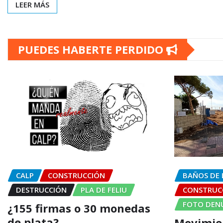
LEER MÁS
PUEDES HABERTE PERDIDO
CALP
CONSTRUCCIÓN
BAÑOS DE 
DESTRUCCIÓN
PLA DE FELIU
CONSTRUC
FOTO DEN
¿155 firmas o 30 monedas
de plata?
Movimien