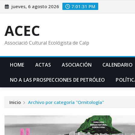
Saltar
jueves, 6 agosto 2026
7:01:32 PM
al
contenido
ACEC
Associació Cultural Ecológista de Calp
HOME
ACTAS
ASOCIACIÓN
CALENDARIO
NO A LAS PROSPECCIONES DE PETRÓLEO
POLÍTIC
Inicio
Archivo por categoría "Ornitología"