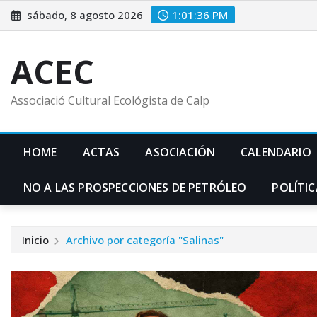
Saltar
sábado, 8 agosto 2026
1:01:37 PM
al
contenido
ACEC
Associació Cultural Ecológista de Calp
HOME
ACTAS
ASOCIACIÓN
CALENDARIO
NO A LAS PROSPECCIONES DE PETRÓLEO
POLÍTIC
Inicio
Archivo por categoría "Salinas"