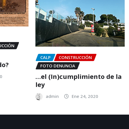
UCCIÓN
CALP
CONSTRUCCIÓN
do?
FOTO DENUNCIA
…el (In)cumplimiento de la
20
ley
admin
Ene 24, 2020