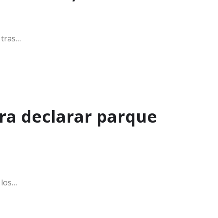
 tras…
ara declarar parque
 los…