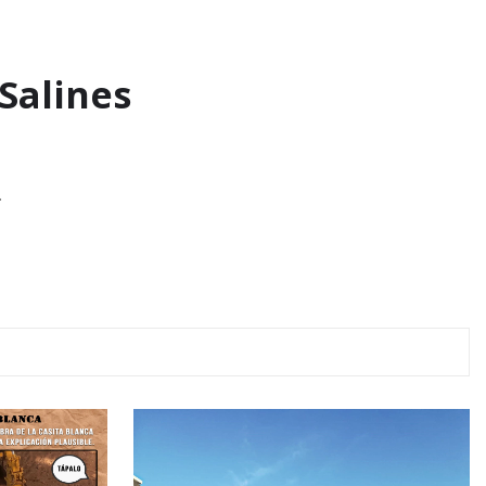
 Salines
…