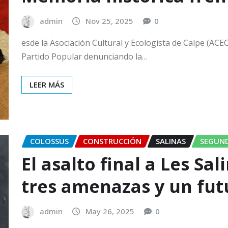
admin
Nov 25, 2025
0
esde la Asociación Cultural y Ecologista de Calpe (AC
Partido Popular denunciando la…
LEER MÁS
COLOSSUS
CONSTRUCCIÓN
SALINAS
SEGUN
El asalto final a Les Sa
tres amenazas y un fut
admin
May 26, 2025
0