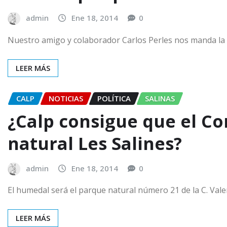
admin
Ene 18, 2014
0
Nuestro amigo y colaborador Carlos Perles nos manda la s
LEER MÁS
CALP
NOTICIAS
POLÍTICA
SALINAS
¿Calp consigue que el Con
natural Les Salines?
admin
Ene 18, 2014
0
El humedal será el parque natural número 21 de la C. Va
LEER MÁS