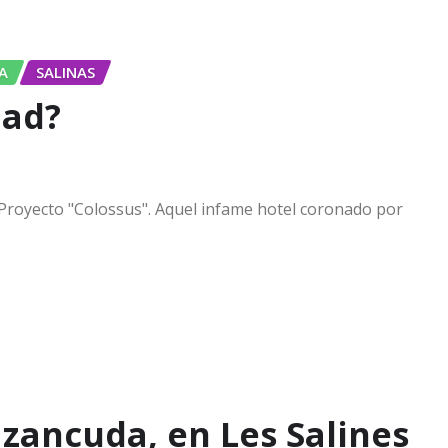
A
SALINAS
dad?
l Proyecto "Colossus". Aquel infame hotel coronado por
 zancuda, en Les Salines