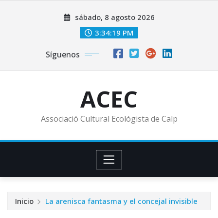
Saltar
sábado, 8 agosto 2026
al
contenido
3:34:20 PM
Síguenos
ACEC
Associació Cultural Ecológista de Calp
Inicio
La arenisca fantasma y el concejal invisible