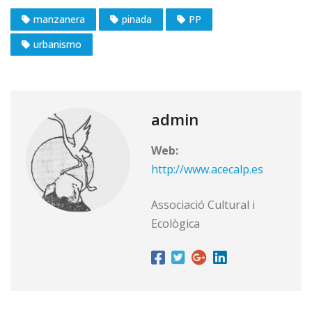
manzanera
pinada
PP
urbanismo
admin
Web:
http://www.acecalp.es
Associació Cultural i
Ecològica