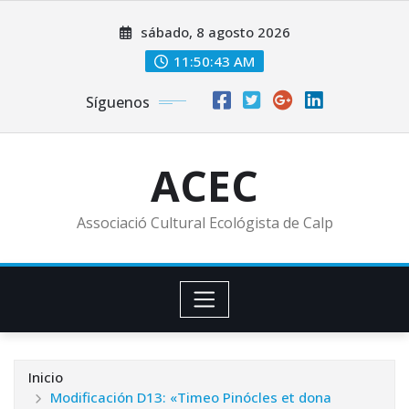
Saltar
sábado, 8 agosto 2026
al
contenido
11:50:45 AM
Síguenos
ACEC
Associació Cultural Ecológista de Calp
Inicio
Modificación D13: «Timeo Pinócles et dona