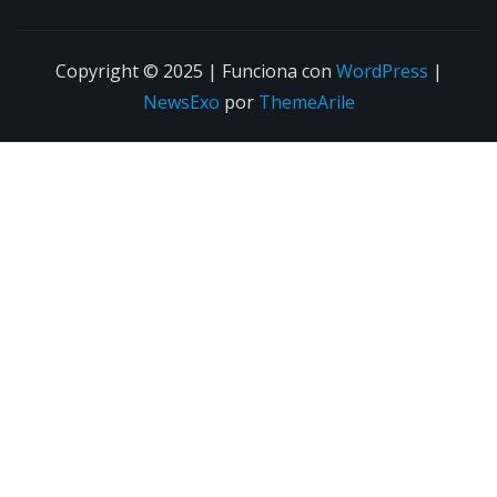
Copyright © 2025 | Funciona con
WordPress
|
NewsExo
por
ThemeArile