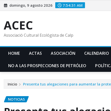
Saltar
domingo, 9 agosto 2026
7:54:32 AM
al
contenido
ACEC
Associació Cultural Ecológista de Calp
HOME
ACTAS
ASOCIACIÓN
CALENDARIO
NO A LAS PROSPECCIONES DE PETRÓLEO
POLÍTIC
Inicio
Presenta tus alegaciones para aumentar la prote
NOTICIAS