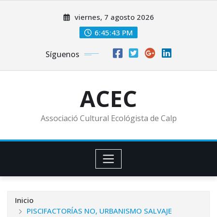
Saltar
viernes, 7 agosto 2026
al
contenido
6:45:44 PM
Síguenos
ACEC
Associació Cultural Ecológista de Calp
Inicio
PISCIFACTORÍAS NO, URBANISMO SALVAJE