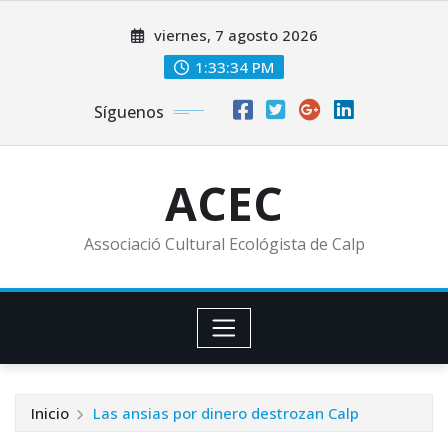
Saltar
viernes, 7 agosto 2026
al
contenido
1:33:35 PM
Síguenos
ACEC
Associació Cultural Ecológista de Calp
Inicio
Las ansias por dinero destrozan Calp