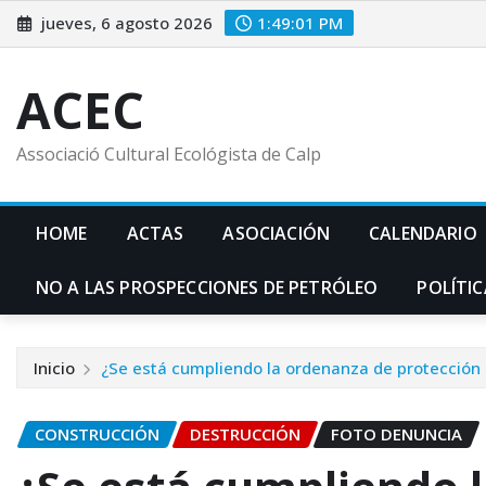
Saltar
jueves, 6 agosto 2026
1:49:03 PM
al
contenido
ACEC
Associació Cultural Ecológista de Calp
HOME
ACTAS
ASOCIACIÓN
CALENDARIO
NO A LAS PROSPECCIONES DE PETRÓLEO
POLÍTIC
Inicio
¿Se está cumpliendo la ordenanza de protección
CONSTRUCCIÓN
DESTRUCCIÓN
FOTO DENUNCIA