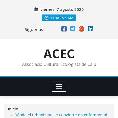
Saltar
viernes, 7 agosto 2026
al
contenido
11:00:54 AM
Síguenos
ACEC
Associació Cultural Ecológista de Calp
Inicio
Dónde el urbanismo se convierte en enfermedad