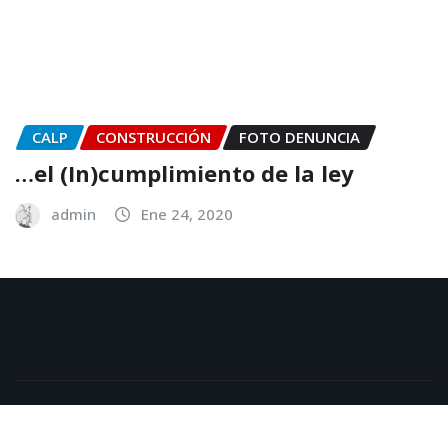
CALP
CONSTRUCCIÓN
FOTO DENUNCIA
…el (In)cumplimiento de la ley
admin
Ene 24, 2020
Copyright © 2025 | Funciona con
WordPress
|
NewsExo
por
ThemeArile