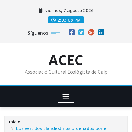
Saltar
viernes, 7 agosto 2026
al
contenido
2:03:09 PM
Síguenos
ACEC
Associació Cultural Ecológista de Calp
Inicio
Los vertidos clandestinos ordenados por el