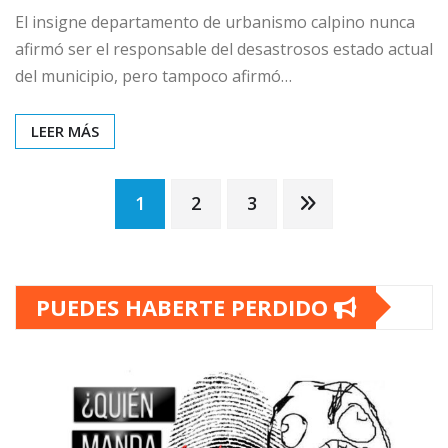
El insigne departamento de urbanismo calpino nunca
afirmó ser el responsable del desastrosos estado actual
del municipio, pero tampoco afirmó…
LEER MÁS
Paginación
1
2
3
de
PUEDES HABERTE PERDIDO
entradas