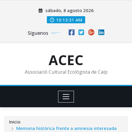
Saltar
sábado, 8 agosto 2026
al
contenido
10:13:32 AM
Síguenos
ACEC
Associació Cultural Ecológista de Calp
Inicio
Memoria histórica frente a amnesia interesada