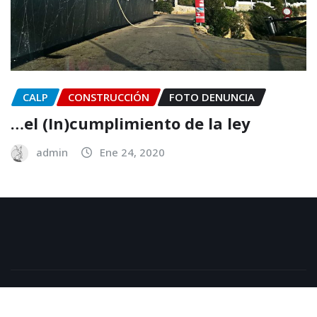
CALP
CONSTRUCCIÓN
FOTO DENUNCIA
…el (In)cumplimiento de la ley
admin
Ene 24, 2020
Copyright © 2025 | Funciona con
WordPress
|
NewsExo
por
ThemeArile