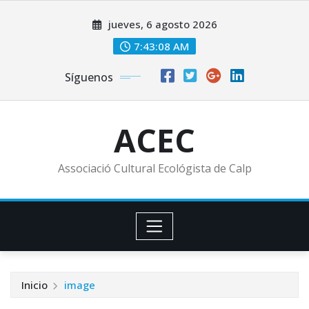
Saltar
jueves, 6 agosto 2026
al
contenido
7:43:10 AM
Síguenos
ACEC
Associació Cultural Ecológista de Calp
Inicio
image