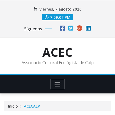
Saltar
viernes, 7 agosto 2026
al
contenido
7:09:09 PM
Síguenos
ACEC
Associació Cultural Ecológista de Calp
Inicio
ACECALP