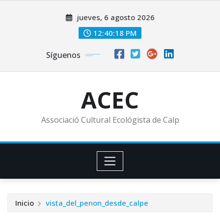
Saltar
jueves, 6 agosto 2026
al
contenido
12:40:20 PM
Síguenos
ACEC
Associació Cultural Ecológista de Calp
Inicio
vista_del_penon_desde_calpe