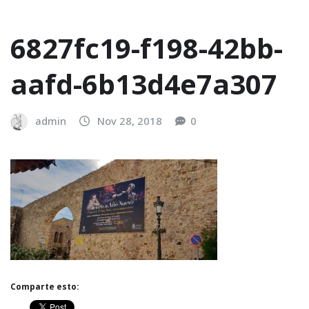
6827fc19-f198-42bb-
aafd-6b13d4e7a307
admin
Nov 28, 2018
0
Comparte esto: