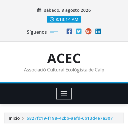
Saltar
sábado, 8 agosto 2026
al
contenido
8:13:16 AM
Síguenos
ACEC
Associació Cultural Ecológista de Calp
Inicio
6827fc19-f198-42bb-aafd-6b13d4e7a307