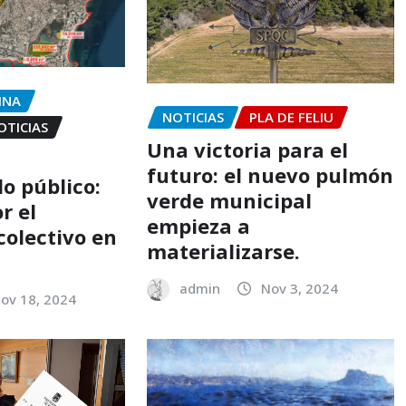
INA
NOTICIAS
PLA DE FELIU
OTICIAS
Una victoria para el
futuro: el nuevo pulmón
lo público:
verde municipal
r el
empieza a
colectivo en
materializarse.
admin
Nov 3, 2024
ov 18, 2024