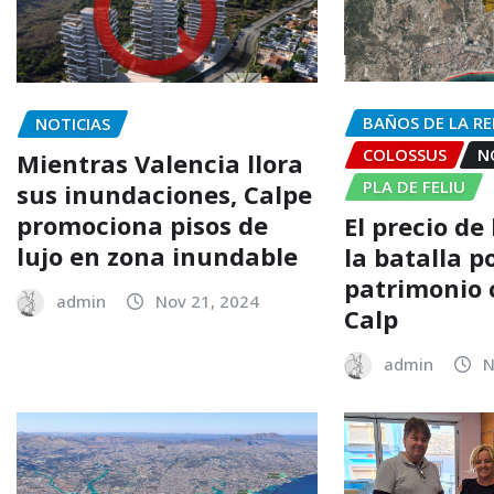
BAÑOS DE LA RE
NOTICIAS
COLOSSUS
N
Mientras Valencia llora
PLA DE FELIU
sus inundaciones, Calpe
promociona pisos de
El precio de 
lujo en zona inundable
la batalla po
patrimonio 
admin
Nov 21, 2024
Calp
admin
N