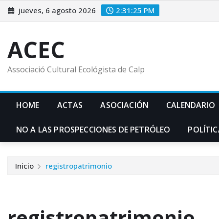
Saltar
jueves, 6 agosto 2026
2:31:26 PM
al
contenido
ACEC
Associació Cultural Ecológista de Calp
HOME
ACTAS
ASOCIACIÓN
CALENDARIO
NO A LAS PROSPECCIONES DE PETRÓLEO
POLÍTIC
Inicio
registropatrimonio
registropatrimonio