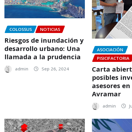
COLOSSUS
NOTICIAS
Riesgos de inundación y
desarrollo urbano: Una
ASOCIACIÓN
llamada a la prudencia
PISICIFACTORIA
Carta abiert
admin
Sep 26, 2024
posibles inv
asesores en
Avramar
admin
J