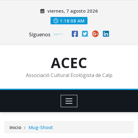
Saltar
viernes, 7 agosto 2026
al
contenido
1:18:10 AM
Síguenos
ACEC
Associació Cultural Ecológista de Calp
Inicio
Mug-Shoot