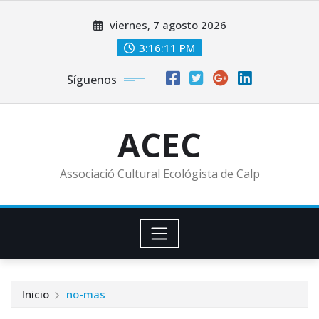
Saltar
viernes, 7 agosto 2026
al
contenido
3:16:13 PM
Síguenos
ACEC
Associació Cultural Ecológista de Calp
Inicio
no-mas