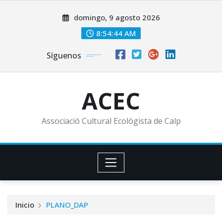
Saltar
domingo, 9 agosto 2026
al
contenido
8:54:45 AM
Síguenos
ACEC
Associació Cultural Ecológista de Calp
Inicio
PLANO_DAP