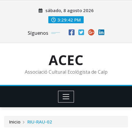
Saltar
sábado, 8 agosto 2026
al
contenido
3:29:44 PM
Síguenos
ACEC
Associació Cultural Ecológista de Calp
Inicio
RIU-RAU-02