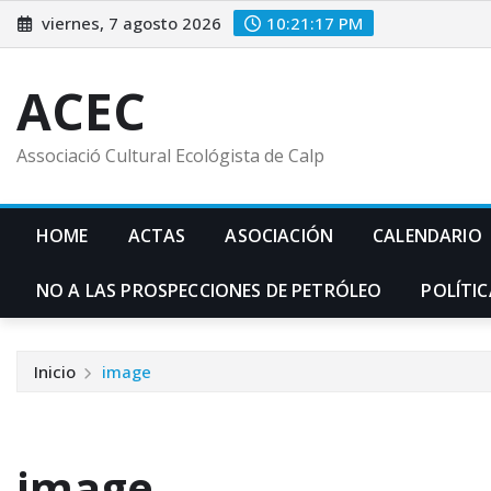
Saltar
viernes, 7 agosto 2026
10:21:18 PM
al
contenido
ACEC
Associació Cultural Ecológista de Calp
HOME
ACTAS
ASOCIACIÓN
CALENDARIO
NO A LAS PROSPECCIONES DE PETRÓLEO
POLÍTIC
Inicio
image
image