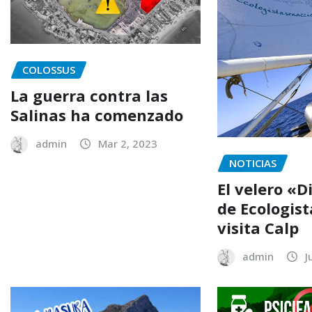
COLOSSUS
La guerra contra las
Salinas ha comenzado
admin
Mar 2, 2023
NOTICIAS
El velero «
de Ecologist
visita Calp
admin
J