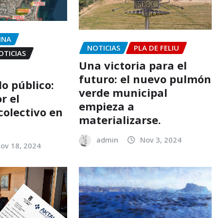
INA
NOTICIAS
PLA DE FELIU
OTICIAS
Una victoria para el
futuro: el nuevo pulmón
lo público:
verde municipal
r el
empieza a
colectivo en
materializarse.
admin
Nov 3, 2024
ov 18, 2024