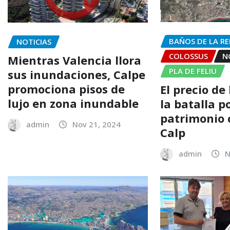
BAÑOS DE LA RE
NOTICIAS
COLOSSUS
N
Mientras Valencia llora
PLA DE FELIU
sus inundaciones, Calpe
promociona pisos de
El precio de 
lujo en zona inundable
la batalla po
patrimonio 
admin
Nov 21, 2024
Calp
admin
N