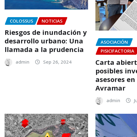
COLOSSUS
NOTICIAS
Riesgos de inundación y
desarrollo urbano: Una
ASOCIACIÓN
llamada a la prudencia
PISICIFACTORIA
Carta abiert
admin
Sep 26, 2024
posibles inv
asesores en
Avramar
admin
J