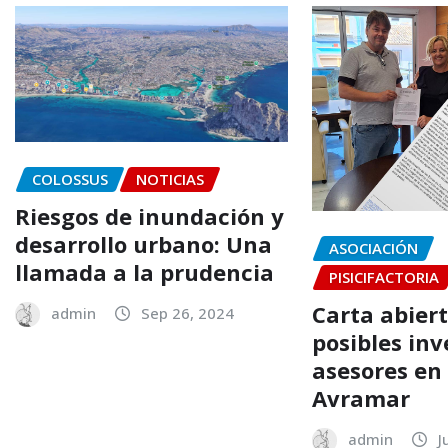
COLOSSUS
NOTICIAS
Riesgos de inundación y
desarrollo urbano: Una
ASOCIACIÓN
llamada a la prudencia
PISICIFACTORIA
Carta abiert
admin
Sep 26, 2024
posibles inv
asesores en
Avramar
admin
J