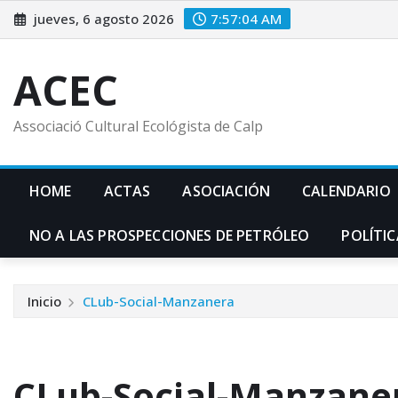
Saltar
jueves, 6 agosto 2026
7:57:05 AM
al
contenido
ACEC
Associació Cultural Ecológista de Calp
HOME
ACTAS
ASOCIACIÓN
CALENDARIO
NO A LAS PROSPECCIONES DE PETRÓLEO
POLÍTIC
Inicio
CLub-Social-Manzanera
CLub-Social-Manzane