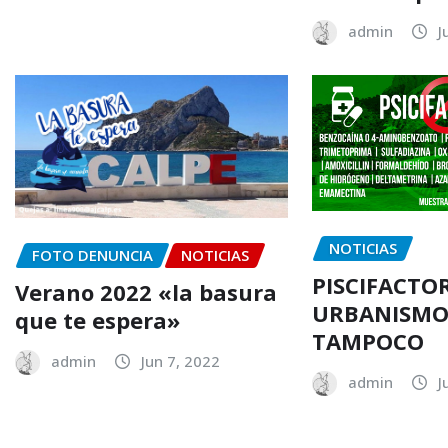
admin
J
NOTICIAS
FOTO DENUNCIA
NOTICIAS
PISCIFACTOR
Verano 2022 «la basura
URBANISMO 
que te espera»
TAMPOCO
admin
Jun 7, 2022
admin
J