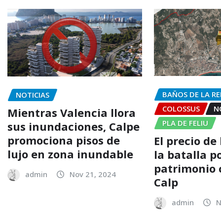
BAÑOS DE LA RE
NOTICIAS
COLOSSUS
N
Mientras Valencia llora
PLA DE FELIU
sus inundaciones, Calpe
promociona pisos de
El precio de 
lujo en zona inundable
la batalla po
patrimonio 
admin
Nov 21, 2024
Calp
admin
N