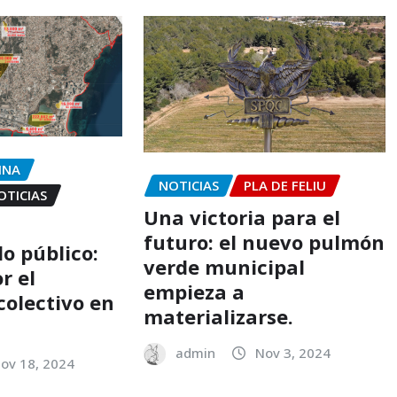
INA
NOTICIAS
PLA DE FELIU
OTICIAS
Una victoria para el
futuro: el nuevo pulmón
lo público:
verde municipal
r el
empieza a
colectivo en
materializarse.
admin
Nov 3, 2024
ov 18, 2024